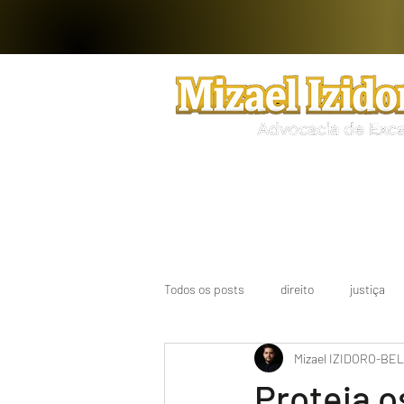
Todos os posts
direito
justiça
Mizael IZIDORO-BE
Proteja o