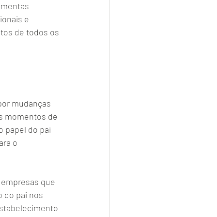
ramentas 
ionais e 
itos de todos os 
 por mudanças 
ros momentos de 
o papel do pai 
ara o 
e empresas que 
 do pai nos 
estabelecimento 