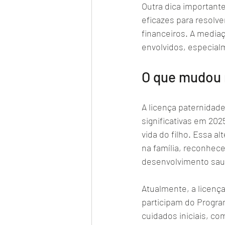
Outra dica importante
eficazes para resolve
financeiros. A mediaç
envolvidos, especial
O que mudou 
A licença paternidad
significativas em 20
vida do filho. Essa a
na família, reconhec
desenvolvimento saud
Atualmente, a licenç
participam do Progra
cuidados iniciais, c