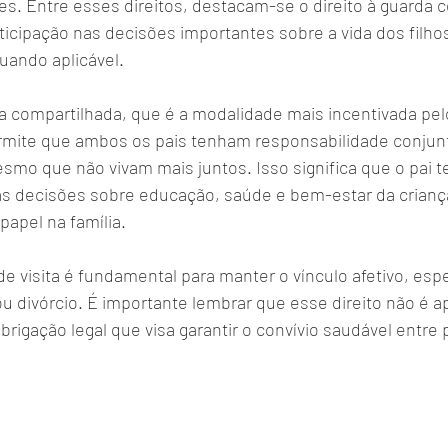
s. Entre esses direitos, destacam-se o direito à guarda c
articipação nas decisões importantes sobre a vida dos filhos 
uando aplicável.
a compartilhada, que é a modalidade mais incentivada pe
permite que ambos os pais tenham responsabilidade conjun
esmo que não vivam mais juntos. Isso significa que o pai te
das decisões sobre educação, saúde e bem-estar da criança
papel na família.
 de visita é fundamental para manter o vínculo afetivo, es
u divórcio. É importante lembrar que esse direito não é 
rigação legal que visa garantir o convívio saudável entre pa