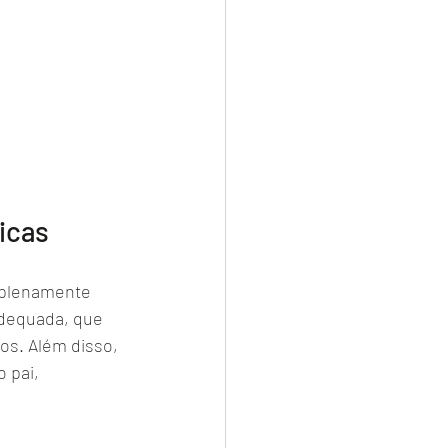
ticas
 plenamente 
adequada, que 
os. Além disso, 
 pai, 