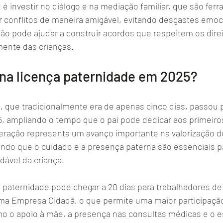
 é investir no diálogo e na mediação familiar, que são fer
r conflitos de maneira amigável, evitando desgastes emoc
ão pode ajudar a construir acordos que respeitem os dire
mente das crianças.
na licença paternidade em 2025?
e, que tradicionalmente era de apenas cinco dias, passou
25, ampliando o tempo que o pai pode dedicar aos primei
lteração representa um avanço importante na valorização d
endo que o cuidado e a presença paterna são essenciais p
ável da criança.
a paternidade pode chegar a 20 dias para trabalhadores d
ma Empresa Cidadã, o que permite uma maior participação
omo o apoio à mãe, a presença nas consultas médicas e o 