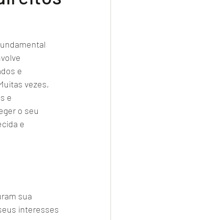
 fundamental 
volve 
ados e 
Muitas vezes, 
s e 
eger o seu 
cida e 
uram sua 
seus interesses 