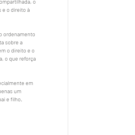
ompartilhada, o 
e o direito à 
lo ordenamento 
ta sobre a 
m o direito e o 
, o que reforça 
pecialmente em 
apenas um 
i e filho.