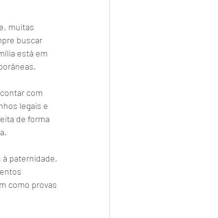
e, muitas 
mpre buscar 
mília está em 
porâneas.
 contar com 
nhos legais e 
feita de forma 
a.
 à paternidade, 
entos 
em como provas 