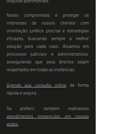
disputas patrimoniais.
Nosso compromisso é proteger os
interesses de nossos clientes com
orientação jurídica precisa e estratégias
eficazes, buscando sempre a melhor
solução para cada caso. Atuamos em
processos judiciais e administrativos,
assegurando que seus direitos sejam
respeitados em todas as instâncias.
Agende sua consulta online
de forma
rápida e segura.
Se preferir, também realizamos
atendimentos presenciais em nossas
sedes
.