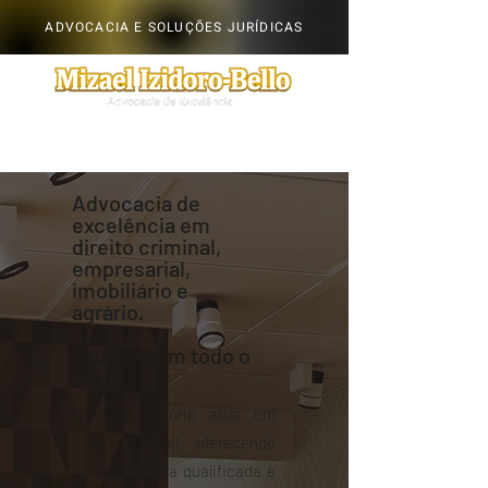
ADVOCACIA E SOLUÇÕES JURÍDICAS
Advocacia de
excelência em
direito criminal,
empresarial,
imobiliário e
agrário.
Atuação em todo o
Brasil.
Nosso escritório atua em
todo o Brasil, oferecendo
defesa técnica qualificada e