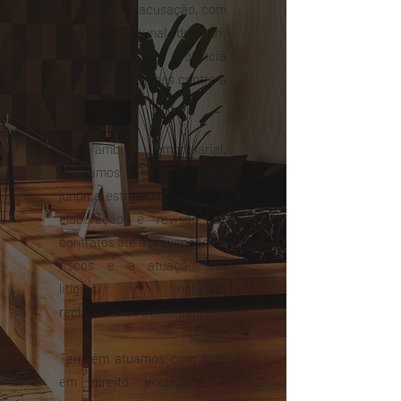
assistência à acusação, com
foco em Tribunal do Júri,
crimes digitais, violência
doméstica e crimes contra a
honra.
No âmbito empresarial,
prestamos assessoria
jurídica estratégica, desde a
elaboração e revisão de
contratos até a prevenção de
riscos e a atuação em
litígios, incluindo
reclamatórias trabalhistas.
Também atuamos com foco
em direito imobiliário e