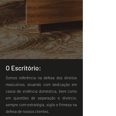
agrário, atendendo questões
envolvendo regularização de
imóveis, contratos,
usucapião, arrendamentos,
posse, propriedade,
alienação fiduciária e
demais demandas
relacionadas ao setor.
O Escritório:
Somos referência na defesa dos direitos
masculinos, atuando com dedicação em
casos de violência doméstica, bem como
em questões de separação e divórcio,
sempre com estratégia, sigilo e firmeza na
defesa de nossos clientes.