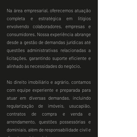
Na área empresarial, oferecemos atuação
completa e estratégica em litígios
envolvendo colaboradores, empresas e
consumidores. Nossa experiência abrange
desde a gestão de demandas jurídicas até
questões administrativas relacionadas a
licitações, garantindo suporte eficiente e
alinhado às necessidades do negócio.
No direito imobiliário e agrário, contamos
com equipe experiente e preparada para
atuar em diversas demandas, incluindo
regularização de imóveis, usucapião,
contratos de compra e venda e
arrendamento, questões possessórias e
dominiais, além de responsabilidade civil e