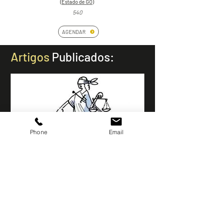
(Estado de GO)
540
AGENDAR
Artigos
Publicados:
Phone
Email
O Período das Trevas do
Judiciário Brasileiro
Quando a lei protege mais, a Justiça
entrega menos. A negativa arbitrária