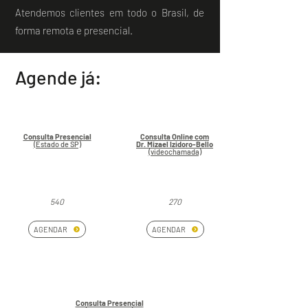
Atendemos clientes em todo o Brasil, de
forma remota e presencial.
Agende já:
Consulta Presencial
Consulta Online com
(Estado de SP)
Dr. Mizael Izidoro-Bello
(videochamada)
540
270
AGENDAR
AGENDAR
Consulta Presencial